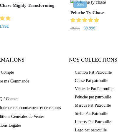
-33%
 Chase Mighty Transforming
Peluche Ty Chase
4.99
€
39.99
€
59.99
€
RMATIONS
NOS COLLECTIONS
 Compte
Camion Pat Patrouille
Chase Pat patrouille
vre ma Commande
Véhicule Pat Patrouille
Peluche pat patrouille
Q / Contact
Marcus Pat Patrouille
tique de remboursement et de retours
Stella Pat Patrouille
itions Générales de Ventes
Liberty Pat Patrouille
ions Légales
Lego pat patrouille