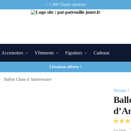
+ 1,500 Clients satisfaits
Accessoires
Vêtements
Figurines
Cadeaux
Livraison offerte !
»
Ballon Chase d’Anniversaire
Promo !
Ball
d’An
51.90
€