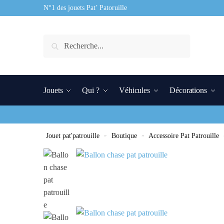
N°1 des jouets Pat’ Patoruille
Recherche
Jouets
Qui ?
Véhicules
Décorations
Jouet pat'patrouille
»
Boutique
»
Accessoire Pat Patrouille