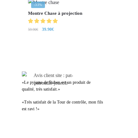
-33%
Montre Chase à projection
39.90
€
59.90
€
LEURS AVIS
«Le pyjama de Ruben est un produit de
qualité, très satisfait.»
«Très satisfait de la Tour de contrôle, mon fils
est ravi !»