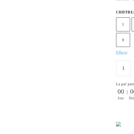
CHIFFRE
1
9
Effacer
La pat' pat
00
:
0
Jour
He