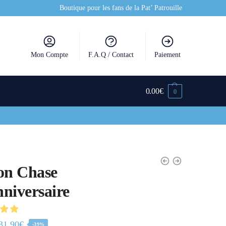
Boutique pour les fans de la Pat’ Patrouille
Mon Compte
F.A.Q / Contact
Paiement
0.00
€
0
on Chase
niversaire
31.90
€
-39%