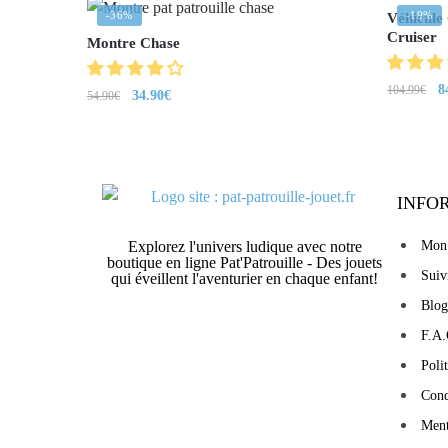
-36%
-19%
Véhicule
Cruiser
Montre Chase
8
104.99
€
34.90
€
54.90
€
INFO
Explorez l'univers ludique avec notre
Mon
boutique en ligne Pat'Patrouille - Des jouets
Sui
qui éveillent l'aventurier en chaque enfant!
Blog
F.A.
Poli
Cond
Ment