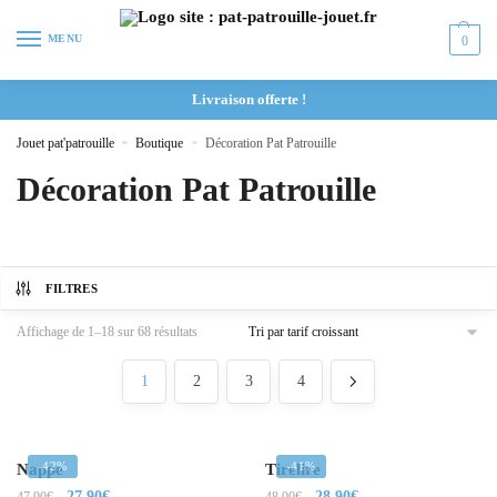
MENU
0
Livraison offerte !
Jouet pat'patrouille
»
Boutique
»
Décoration Pat Patrouille
Décoration Pat Patrouille
FILTRES
Affichage de 1–18 sur 68 résultats
1
2
3
4
-42%
-41%
Nappe
Tirelire
27.90
€
28.90
€
47.90
€
48.90
€