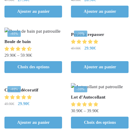
Ajouter au panier
Ajouter au panier
-40%
-40%
Perles à repasser
Boule de bain
29.90
€
49.90
€
29.90
€
–
59.90
€
Choix des options
Ajouter au panier
-40%
-39%
Coussin décoratif
Lot d’Autocollant
29.90
€
49.90
€
30.90
€
–
39.90
€
Ajouter au panier
Choix des options