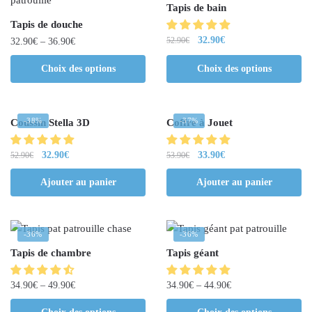
Tapis de bain
Tapis de douche
32.90
€
52.90
€
32.90
€
–
36.90
€
Choix des options
Choix des options
-38%
-37%
Coussin Stella 3D
Coffre à Jouet
32.90
€
33.90
€
52.90
€
53.90
€
Ajouter au panier
Ajouter au panier
-36%
-36%
Tapis de chambre
Tapis géant
34.90
€
–
49.90
€
34.90
€
–
44.90
€