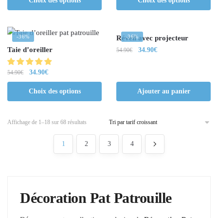
Choix des options
Choix des options
-36%
-36%
Réveil avec projecteur
Taie d’oreiller
34.90
€
54.90
€
34.90
€
54.90
€
Choix des options
Ajouter au panier
Affichage de 1–18 sur 68 résultats
1
2
3
4
Décoration Pat Patrouille