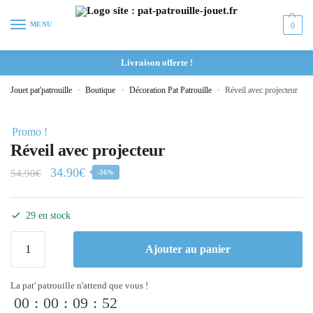
MENU
0
Livraison offerte !
Jouet pat'patrouille
»
Boutique
»
Décoration Pat Patrouille
»
Réveil avec projecteur
Promo !
Réveil avec projecteur
34.90
€
54.90
€
-36%
29 en stock
Ajouter au panier
La pat' patrouille n'attend que vous !
00
:
00
:
09
:
52