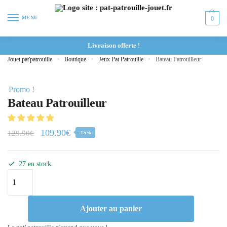
MENU
0
Livraison offerte !
Jouet pat'patrouille
»
Boutique
»
Jeux Pat Patrouille
»
Bateau Patrouilleur
Promo !
Bateau Patrouilleur
109.90
€
129.90
€
-15%
27 en stock
Ajouter au panier