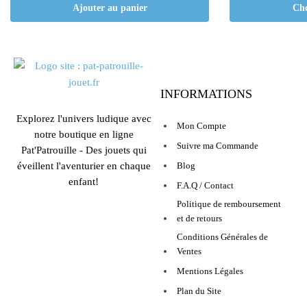
Ajouter au panier
Cho
INFORMATIONS
Explorez l'univers ludique avec
Mon Compte
notre boutique en ligne
Suivre ma Commande
Pat'Patrouille - Des jouets qui
éveillent l'aventurier en chaque
Blog
enfant!
F.A.Q / Contact
Politique de remboursement
et de retours
Conditions Générales de
Ventes
Mentions Légales
Plan du Site