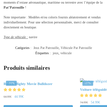
moments d’extase aéronautique, maritime ou terrestre avec l’équipe de la
Pat’Patrouille
!
Note importante : Modèles et/ou coloris fournis aléatoirement et vendus
individuellement. Pour une sélection personnalisée, merci de consulter
directement en boutique.
Type de véhicule :
navire
Catégories :
Jeux Pat Patrouille
,
Véhicule Pat Patrouille
Étiquettes :
jeux
,
vehicule
Produits similaires
-31%
-27%
Ruben Mighty Movie Bulldozer
Voiture téléguidé
44.99
€
64.99
€
54.99
€
74.99
€