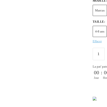
MODÈLE
Marcus
TAILLE
:
4-8 ans
Effacer
La pat' pat
00
:
0
Jour
He