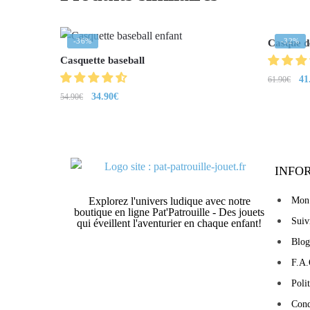
-36%
-32%
Casque d
Casquette baseball
41
61.90
€
34.90
€
54.90
€
INFO
Explorez l'univers ludique avec notre
Mon
boutique en ligne Pat'Patrouille - Des jouets
Sui
qui éveillent l'aventurier en chaque enfant!
Blog
F.A.
Poli
Cond