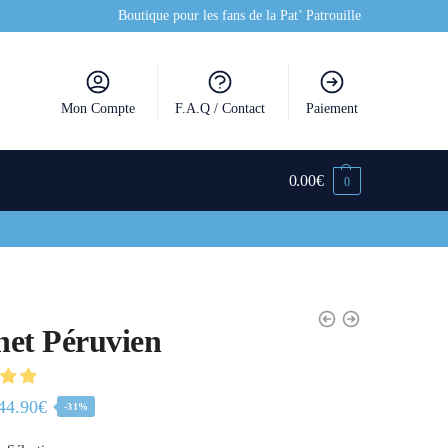
Boutique pour les fans de la Pat’ Patrouille
Mon Compte
F.A.Q / Contact
Paiement
0.00
€
0
et Péruvien
44.90
€
-31%