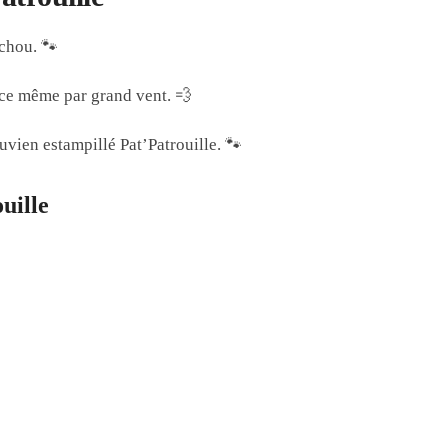
 chou. 🐾
ace même par grand vent. 💨
uvien estampillé Pat’Patrouille. 🐾
uille