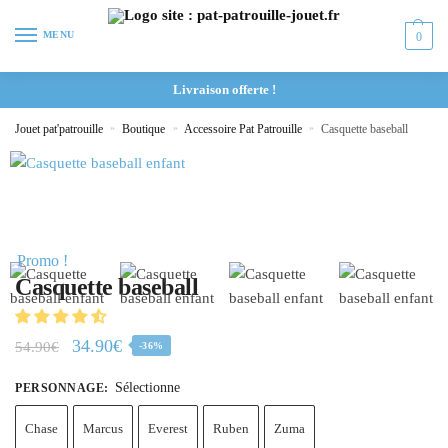
MENU
0
Livraison offerte !
Jouet pat'patrouille
»
Boutique
»
Accessoire Pat Patrouille
»
Casquette baseball
Promo !
Casquette baseball
34.90
€
54.90
€
-36%
Sélectionne
PERSONNAGE
:
Chase
Marcus
Everest
Ruben
Zuma