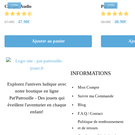
-29%
-33%
Casque Audio
Parasol
47.90
€
40.90
€
67.90
€
60.90
€
Ajouter au panier
Ajo
INFORMATIONS
Explorez l'univers ludique avec
Mon Compte
notre boutique en ligne
Suivre ma Commande
Pat'Patrouille - Des jouets qui
éveillent l'aventurier en chaque
Blog
enfant!
F.A.Q / Contact
Politique de remboursement
et de retours