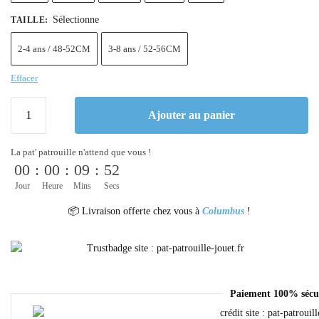
Sélectionne
TAILLE
:
2-4 ans / 48-52CM
3-8 ans / 52-56CM
Effacer
Ajouter au panier
La pat' patrouille n'attend que vous !
00
:
00
:
09
:
52
Jour
Heure
Mins
Secs
📦 Livraison offerte chez vous à
Columbus
!
Paiement 100% sécu