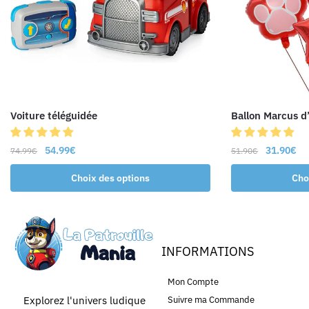
Voiture téléguidée
Ballon Marcus d
54.99
€
31.90
€
74.99
€
51.90
€
Choix des options
Cho
INFORMATIONS
Mon Compte
Explorez l'univers ludique
Suivre ma Commande