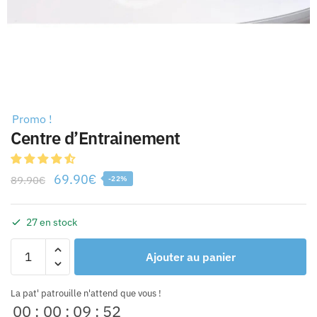
Promo !
Centre d’Entrainement
69.90
€
89.90
€
-22%
27 en stock
Ajouter au panier
La pat' patrouille n'attend que vous !
00
:
00
:
09
:
52