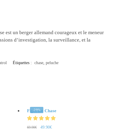
ase est un berger allemand courageux et le meneur
ions d’investigation, la surveillance, et la
trol
Étiquettes :
chase
,
peluche
-29%
Figurine Chase
49.90
€
69.90
€