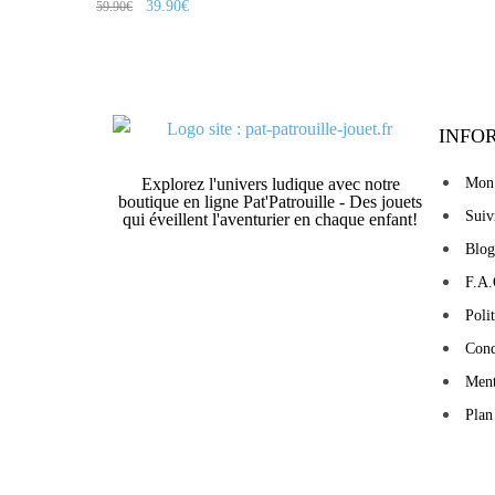
39.90
€
59.90
€
INFO
Explorez l'univers ludique avec notre
Mon
boutique en ligne Pat'Patrouille - Des jouets
Sui
qui éveillent l'aventurier en chaque enfant!
Blog
F.A.
Poli
Cond
Ment
Plan