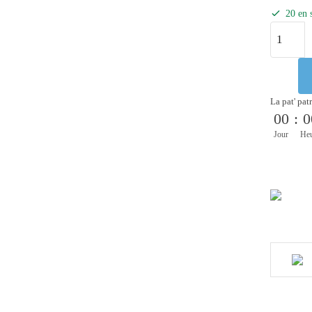
20 en 
La pat' pat
00
:
0
Jour
He