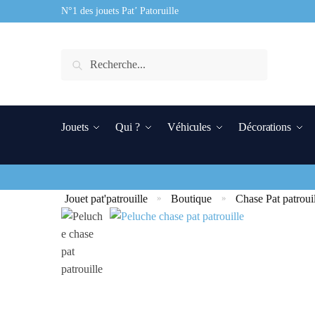
N°1 des jouets Pat’ Patoruille
Recherche
Jouets
Qui ?
Véhicules
Décorations
Jouet pat'patrouille
Boutique
Chase Pat patroui
»
»