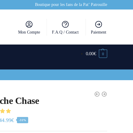
Boutique pour les fans de la Pat’ Patrouille
Mon Compte
F.A.Q / Contact
Paiement
0.00
€
0
che Chase
44.99
€
-31%