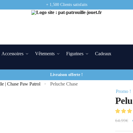
+ 1,500 Clients satisfaits
Accessoires
Vêtements
Figurines
Cadeaux
Livraison offerte !
lle | Chase Paw Patrol
Peluche Chase
»
Promo !
Pelu
64.99
€