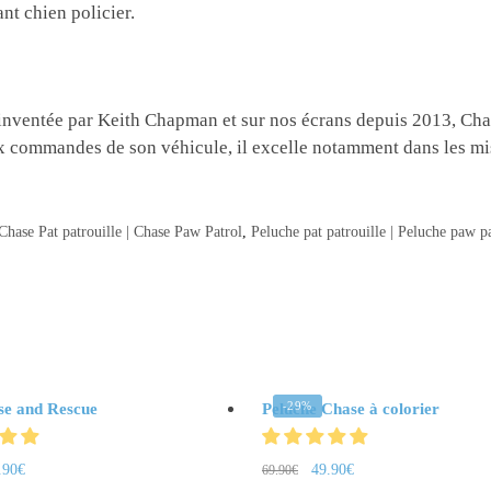
ant chien policier.
”, inventée par Keith Chapman et sur nos écrans depuis 2013, Ch
x commandes de son véhicule, il excelle notamment dans les miss
Chase Pat patrouille | Chase Paw Patrol
,
Peluche pat patrouille | Peluche paw pa
-29%
se and Rescue
Peluche Chase à colorier
.90
€
49.90
€
69.90
€