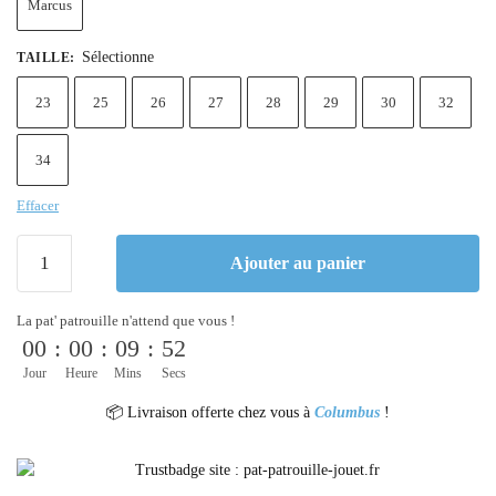
Marcus
Sélectionne
TAILLE
:
23
25
26
27
28
29
30
32
34
Effacer
Ajouter au panier
La pat' patrouille n'attend que vous !
00
:
00
:
09
:
52
Jour
Heure
Mins
Secs
📦 Livraison offerte chez vous à
Columbus
!