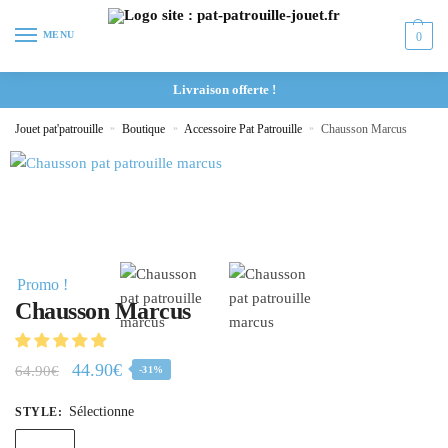
MENU
0
Livraison offerte !
Jouet pat'patrouille
»
Boutique
»
Accessoire Pat Patrouille
»
Chausson Marcus
Promo !
Chausson Marcus
44.90
€
64.90
€
-31%
Sélectionne
STYLE
: