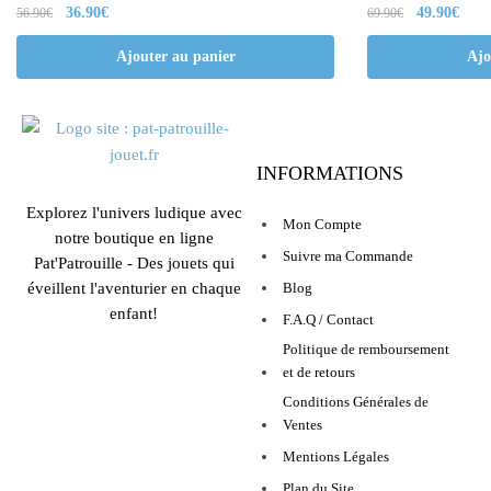
36.90
€
49.90
€
56.90
€
69.90
€
Ajouter au panier
Ajo
INFORMATIONS
Explorez l'univers ludique avec
Mon Compte
notre boutique en ligne
Suivre ma Commande
Pat'Patrouille - Des jouets qui
éveillent l'aventurier en chaque
Blog
enfant!
F.A.Q / Contact
Politique de remboursement
et de retours
Conditions Générales de
Ventes
Mentions Légales
Plan du Site