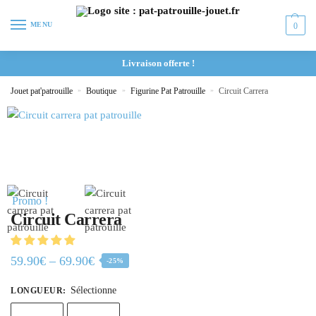
MENU
0
Livraison offerte !
Jouet pat'patrouille
»
Boutique
»
Figurine Pat Patrouille
»
Circuit Carrera
Promo !
Circuit Carrera
59.90
€
–
69.90
€
-25%
Sélectionne
LONGUEUR
: