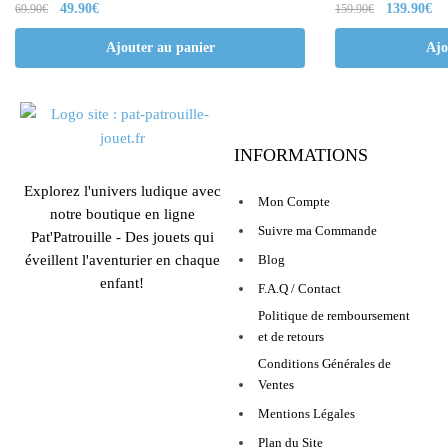
49.90
€
139.90
€
69.90
€
159.90
€
Ajouter au panier
Ajo
INFORMATIONS
Explorez l'univers ludique avec
Mon Compte
notre boutique en ligne
Suivre ma Commande
Pat'Patrouille - Des jouets qui
éveillent l'aventurier en chaque
Blog
enfant!
F.A.Q / Contact
Politique de remboursement
et de retours
Conditions Générales de
Ventes
Mentions Légales
Plan du Site