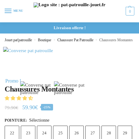
MENU
0
Livraison offerte !
Jouet pat'patrouille
»
Boutique
»
Chaussure Pat Patrouille
»
Chaussures Montantes
Promo !
Chaussures Montantes
59.90
€
79.90
€
-25%
Sélectionne
POINTURE
:
22
23
24
25
26
27
28
29