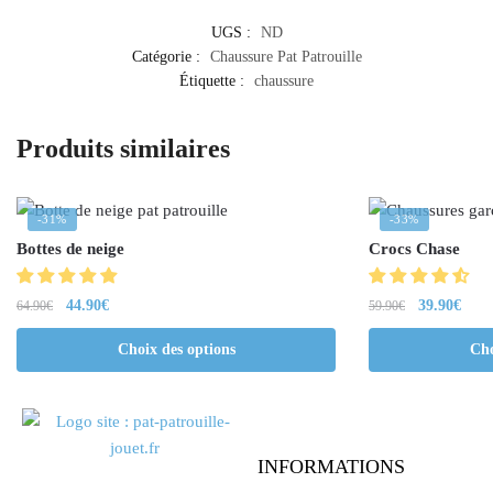
UGS :
ND
Catégorie :
Chaussure Pat Patrouille
Étiquette :
chaussure
Produits similaires
-31%
-33%
Bottes de neige
Crocs Chase
44.90
€
39.90
€
64.90
€
59.90
€
Choix des options
Cho
INFORMATIONS