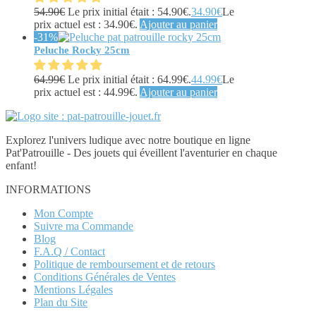
54.90
€
Le prix initial était : 54.90€.
34.90
€
Le
prix actuel est : 34.90€.
Ajouter au panier
-31%
Peluche Rocky 25cm
64.99
€
Le prix initial était : 64.99€.
44.99
€
Le
prix actuel est : 44.99€.
Ajouter au panier
Explorez l'univers ludique avec notre boutique en ligne
Pat'Patrouille - Des jouets qui éveillent l'aventurier en chaque
enfant!
INFORMATIONS
Mon Compte
Suivre ma Commande
Blog
F.A.Q / Contact
Politique de remboursement et de retours
Conditions Générales de Ventes
Mentions Légales
Plan du Site