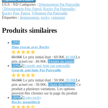
UGS :
ND
Catégories :
Déguisement Pat Patrouille
| Déguisement Paw Patrol
,
Rocky Pat Patrouille |
Rocky Paw Patrol
,
Vêtement Pat Patrouille
Étiquettes :
deguisement
,
rocky
,
vetement
Produits similaires
-29%
Dino rescue avec Rocky
69.90
€
Le prix initial était : 69.90€.
49.90
€
Le
prix actuel est : 49.90€.
Ajouter au panier
-33%
Gourde anti fuite Pat Patrouille
59.90
€
Le prix initial était : 59.90€.
39.90
€
Le
prix actuel est : 39.90€.
Choix des options
Ce
produit a plusieurs variations. Les options
peuvent être choisies sur la page du produit
-36%
Rocky monoblock