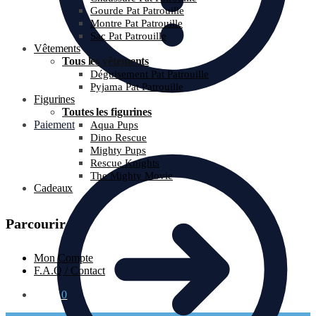
Gourde Pat Patrouille
Montre Pat Patrouille
Sac Pat Patrouille
Vêtements
Tous les vêtements
Déguisement Pat Patrouille
Pyjama Pat Patrouille
Figurines
Toutes les figurines
Paiement
Aqua Pups
Dino Rescue
Mighty Pups
Rescue Knights
The Mighty Movie
Cadeaux
Parcourir
Mon Compte
F.A.Q / Contact
0.00
€
0