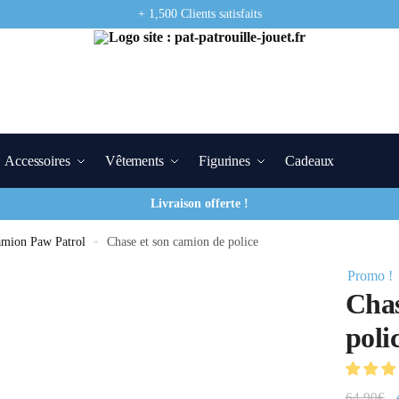
+ 1,500 Clients satisfaits
Accessoires
Vêtements
Figurines
Cadeaux
Livraison offerte !
Camion Paw Patrol
»
Chase et son camion de police
Promo !
Chas
poli
64.90
€