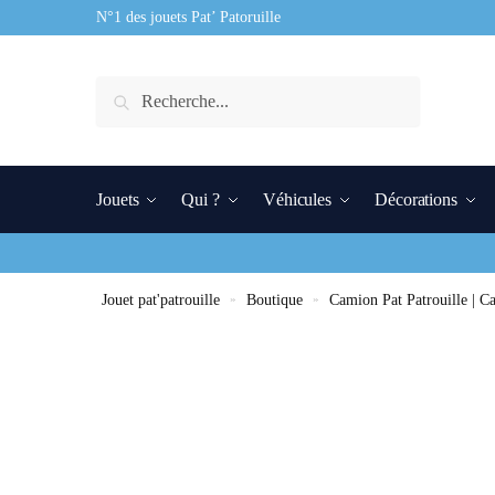
N°1 des jouets Pat’ Patoruille
Recherche
Jouets
Qui ?
Véhicules
Décorations
Jouet pat'patrouille
»
Boutique
»
Camion Pat Patrouille | 