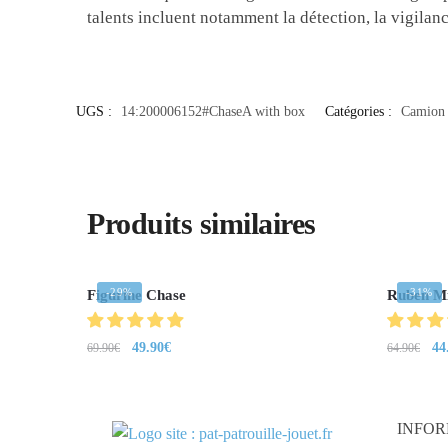
talents incluent notamment la détection, la vigilanc
UGS :
14:200006152#ChaseA with box
Catégories :
Camion 
Produits similaires
-29%
-31%
Figurine Chase
Ruben Mi
49.90
€
44
69.90
€
64.90
€
INFOR