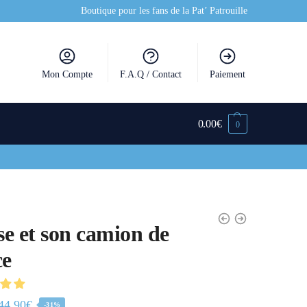
Boutique pour les fans de la Pat’ Patrouille
Mon Compte
F.A.Q / Contact
Paiement
0.00
€
0
e et son camion de
ce
44.90
€
-31%