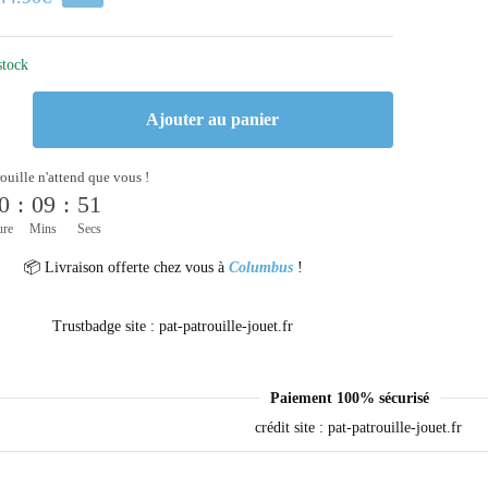
stock
Ajouter au panier
rouille n'attend que vous !
0
:
09
:
51
ure
Mins
Secs
📦 Livraison offerte chez vous à
Columbus
!
Paiement 100% sécurisé