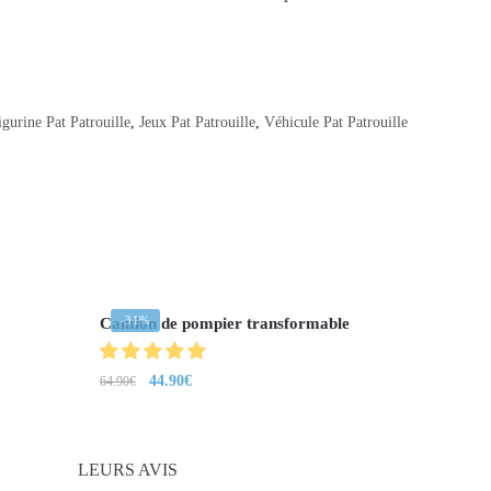
igurine Pat Patrouille
,
Jeux Pat Patrouille
,
Véhicule Pat Patrouille
-31%
Camion de pompier transformable
44.90
€
64.90
€
LEURS AVIS