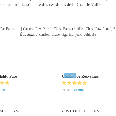
e et assurer la sécurité des résidents de la Grande Vallée.
Pat Patrouille | Camion Paw Patrol
,
Chase Pat patrouille | Chase Paw Patrol
,
F
Étiquettes :
camion
,
chase
,
figurine
,
jeux
,
vehicule
-29%
ghty Pups
Camion de Recyclage
.90
€
49.90
€
69.90
€
MATIONS
NOS COLLECTIONS