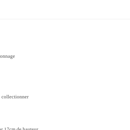
rsonnage
à collectionner
ar 17cm de hauteur