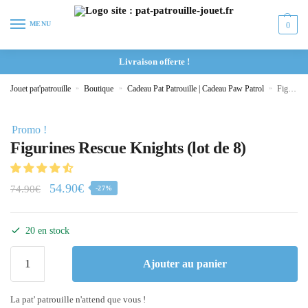
MENU
0
Livraison offerte !
Jouet pat'patrouille
»
Boutique
»
Cadeau Pat Patrouille | Cadeau Paw Patrol
»
Figurines Rescue Knights (lot de 8)
Promo !
Figurines Rescue Knights (lot de 8)
54.90
€
74.90
€
-27%
20 en stock
Ajouter au panier
La pat' patrouille n'attend que vous !