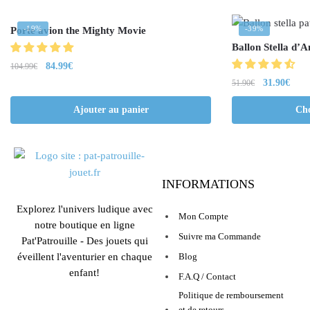
-19%
-39%
Porte avion the Mighty Movie
Ballon Stella d’A
84.99
€
104.99
€
31.90
€
51.90
€
Ajouter au panier
Cho
INFORMATIONS
Explorez l'univers ludique avec
Mon Compte
notre boutique en ligne
Suivre ma Commande
Pat'Patrouille - Des jouets qui
éveillent l'aventurier en chaque
Blog
enfant!
F.A.Q / Contact
Politique de remboursement
et de retours