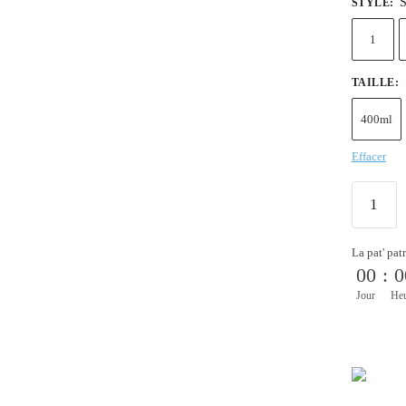
S
STYLE
:
1
TAILLE
:
400ml
Effacer
La pat' pat
00
:
0
Jour
He