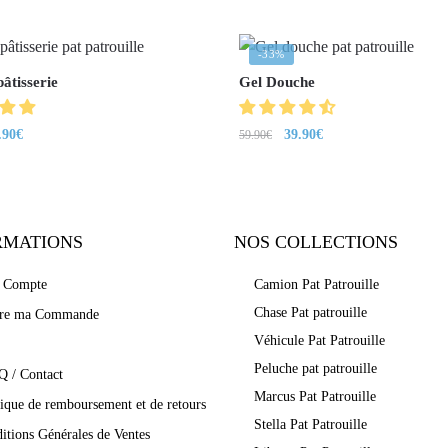
-33%
âtisserie
Gel Douche
.90
€
39.90
€
59.90
€
RMATIONS
NOS COLLECTIONS
 Compte
Camion Pat Patrouille
Chase Pat patrouille
vre ma Commande
Véhicule Pat Patrouille
Peluche pat patrouille
Q / Contact
Marcus Pat Patrouille
tique de remboursement et de retours
Stella Pat Patrouille
itions Générales de Ventes