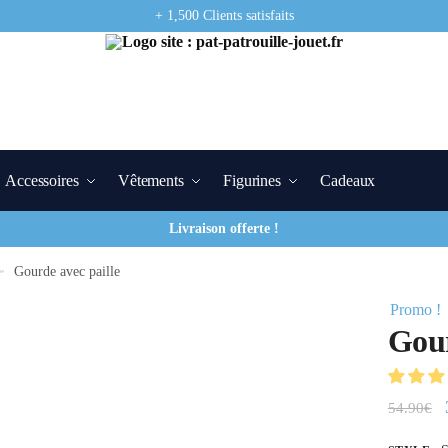
+ 1,500 Clients satisfaits
Accessoires
Vêtements
Figurines
Cadeaux
Livraison offerte !
»
Gourde avec paille
Promo !
Gour
54.90
€