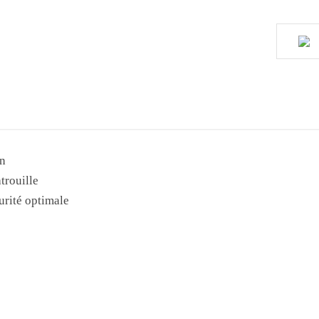
on
atrouille
urité optimale