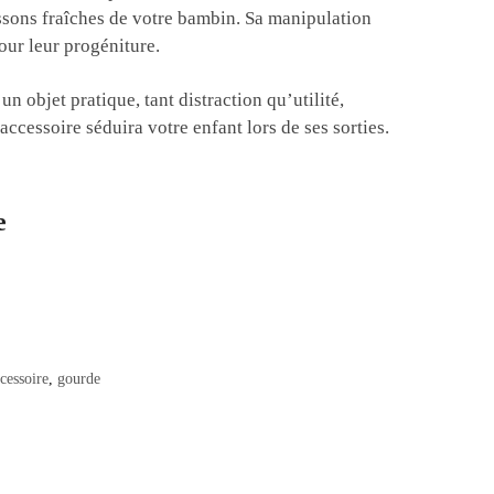
oissons fraîches de votre bambin. Sa manipulation
pour leur progéniture.
n objet pratique, tant distraction qu’utilité,
ccessoire séduira votre enfant lors de ses sorties.
e
cessoire
,
gourde