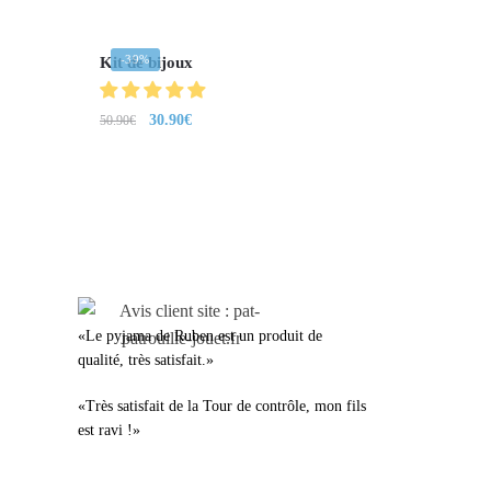
-39%
Kit de bijoux
30.90
€
50.90
€
LEURS AVIS
«Le pyjama de Ruben est un produit de
qualité, très satisfait.»
«Très satisfait de la Tour de contrôle, mon fils
est ravi !»