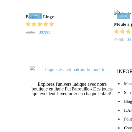
-33%
-40%
Panier à Linge
Moule à p
39.90
€
59.90
€
29
49.90
€
INFO
Explorez l'univers ludique avec notre
Mon
boutique en ligne Pat'Patrouille - Des jouets
Sui
qui éveillent l'aventurier en chaque enfant!
Blog
F.A.
Poli
Cond