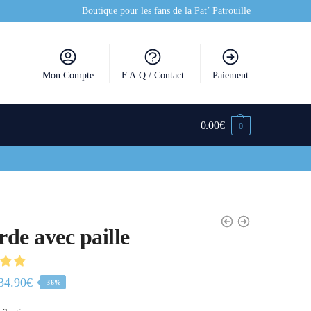
Boutique pour les fans de la Pat’ Patrouille
Mon Compte
F.A.Q / Contact
Paiement
0.00
€
0
de avec paille
34.90
€
-36%