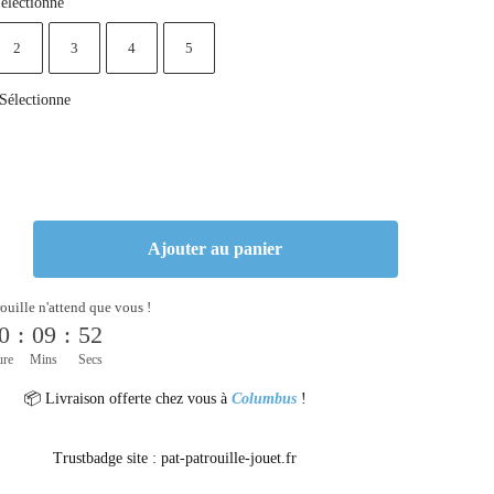
électionne
2
3
4
5
Sélectionne
Ajouter au panier
rouille n'attend que vous !
0
:
09
:
52
ure
Mins
Secs
📦 Livraison offerte chez vous à
Columbus
!