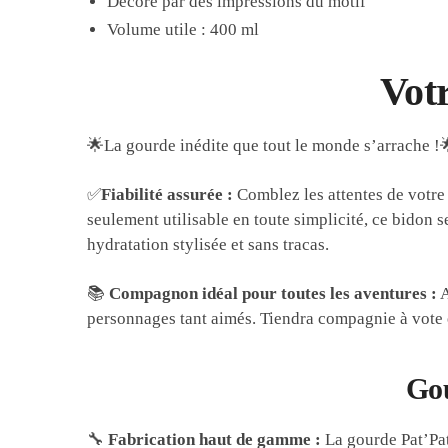
Décoré par des impressions du motif
Volume utile : 400 ml
Votr
🌟
L
a gourde inédite que tout le monde s’arrache !
✅
Fiabilité assurée :
Comblez les attentes de votre 
seulement utilisable en toute simplicité, ce bidon se
hydratation stylisée et sans tracas.
📚
Compagnon idéal pour toutes les aventures :
A
personnages tant aimés. Tiendra compagnie à vote en
Gou
🔧
Fabrication haut de gamme :
La gourde Pat’Pat