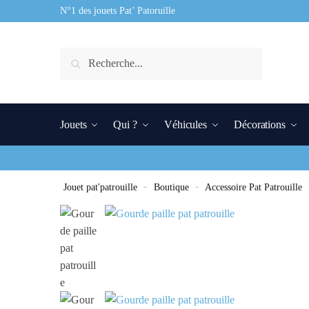
N°1 des jouets Pat’ Patoruille
Recherche
Jouets
Qui ?
Véhicules
Décorations
Jouet pat'patrouille
»
Boutique
»
Accessoire Pat Patrouille