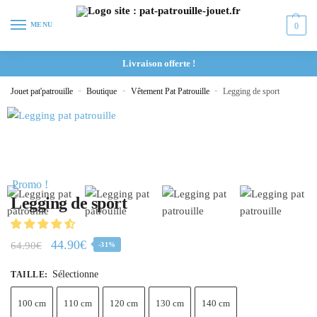
MENU
0
Livraison offerte !
Jouet pat'patrouille
»
Boutique
»
Vêtement Pat Patrouille
»
Legging de sport
Promo !
Legging de sport
44.90
€
64.90
€
-31%
Sélectionne
TAILLE
:
100 cm
110 cm
120 cm
130 cm
140 cm