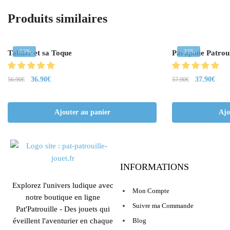
Produits similaires
-35%
-35%
Tablier et sa Toque
Parapluie Patroui
36.90
€
37.90
€
56.90
€
57.90
€
Ajouter au panier
Ajo
INFORMATIONS
Explorez l'univers ludique avec
Mon Compte
notre boutique en ligne
Suivre ma Commande
Pat'Patrouille - Des jouets qui
éveillent l'aventurier en chaque
Blog