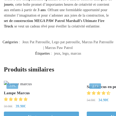
jouets
, cette boîte promet d’importantes heures de créativité et convient
aux enfants à partir de
3 ans
. Offrant une formidable opportunité pour
stimuler l’imagination et pour s’adonner aux joies de la construction, le
set de construction MEGA PAW Patrol Marshall’s Ultimate Fire
Truck
se veut un cadeau rêvé pour éveiller la créativité enfantine.
Catégories :
Jeux Pat Patrouille
,
Lego pat patrouille
,
Marcus Pat Patrouille
| Marcus Paw Patrol
Étiquettes :
jeux
,
lego
,
marcus
Produits similaires
-33%
-36%
Sac Marcus en p
Lampe Marcus
34.90
€
54.90
€
39.90
€
59.90
€