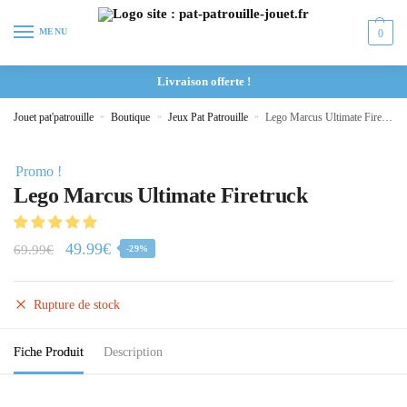
MENU
0
Livraison offerte !
Jouet pat'patrouille
»
Boutique
»
Jeux Pat Patrouille
»
Lego Marcus Ultimate Firetruck
Promo !
Lego Marcus Ultimate Firetruck
49.99
€
69.99
€
-29%
Rupture de stock
Fiche Produit
Description