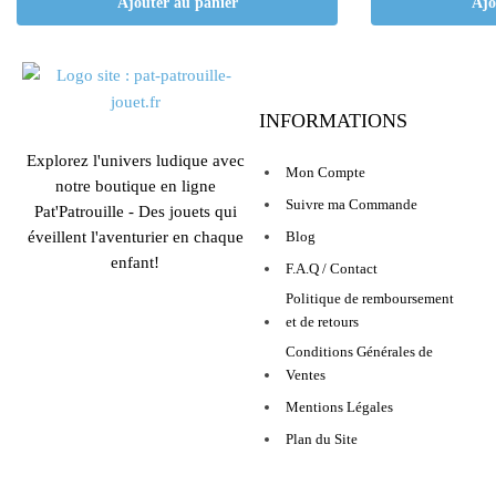
Ajouter au panier
Ajo
INFORMATIONS
Explorez l'univers ludique avec
Mon Compte
notre boutique en ligne
Suivre ma Commande
Pat'Patrouille - Des jouets qui
éveillent l'aventurier en chaque
Blog
enfant!
F.A.Q / Contact
Politique de remboursement
et de retours
Conditions Générales de
Ventes
Mentions Légales
Plan du Site