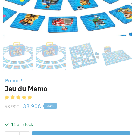
Promo !
Jeu du Memo
38.90
€
58.90
€
-34%
11 en stock