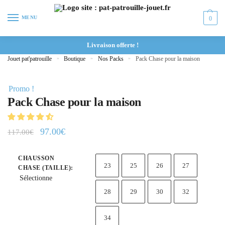
MENU
0
Livraison offerte !
Jouet pat'patrouille
»
Boutique
»
Nos Packs
»
Pack Chase pour la maison
Promo !
Pack Chase pour la maison
97.00
€
117.00
€
CHAUSSON
23
25
26
27
CHASE (TAILLE)
:
Sélectionne
28
29
30
32
34