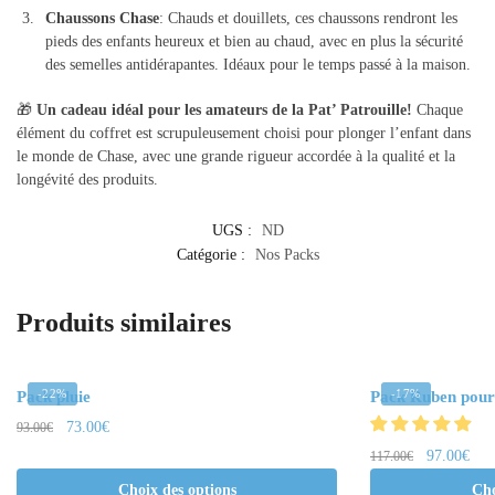
Chaussons Chase
: Chauds et douillets, ces chaussons rendront les
pieds des enfants heureux et bien au chaud, avec en plus la sécurité
des semelles antidérapantes. Idéaux pour le temps passé à la maison.
🎁
Un cadeau idéal pour les amateurs de la Pat’ Patrouille!
Chaque
élément du coffret est scrupuleusement choisi pour plonger l’enfant dans
le monde de Chase, avec une grande rigueur accordée à la qualité et la
longévité des produits.
UGS :
ND
Catégorie :
Nos Packs
Produits similaires
-22%
-17%
Pack pluie
Pack Ruben pour
73.00
€
93.00
€
97.00
€
117.00
€
Choix des options
Cho