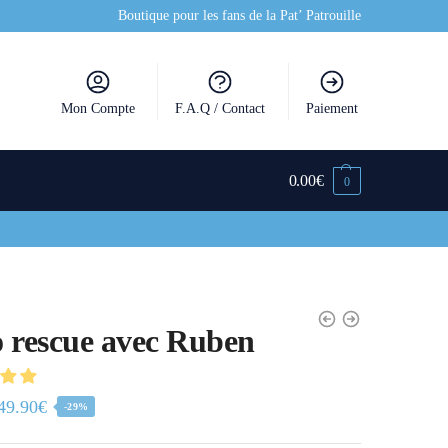
Boutique pour les fans de la Pat’ Patrouille
Mon Compte
F.A.Q / Contact
Paiement
0.00
€
0
 rescue avec Ruben
49.90
€
-29%