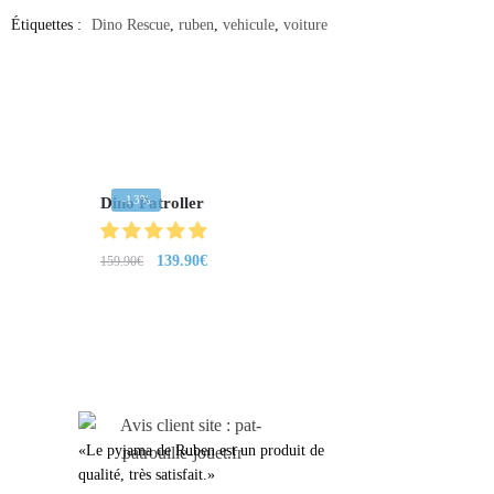
Étiquettes :
Dino Rescue
,
ruben
,
vehicule
,
voiture
-13%
Dino Patroller
139.90
€
159.90
€
LEURS AVIS
«Le pyjama de Ruben est un produit de
qualité, très satisfait.»