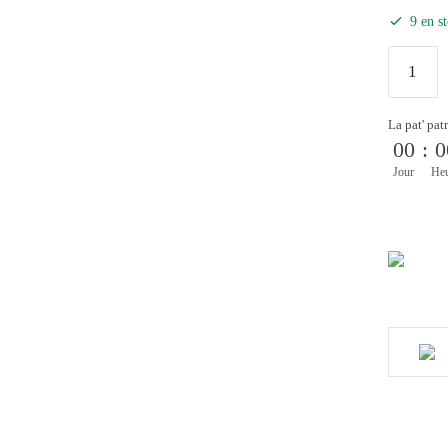
9 en s
La pat' pat
00
:
0
Jour
He