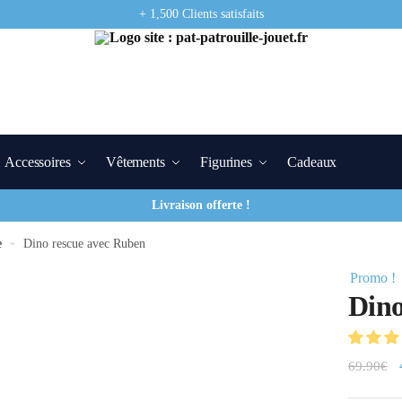
+ 1,500 Clients satisfaits
Accessoires
Vêtements
Figurines
Cadeaux
Livraison offerte !
e
»
Dino rescue avec Ruben
Promo !
Dino
69.90
€