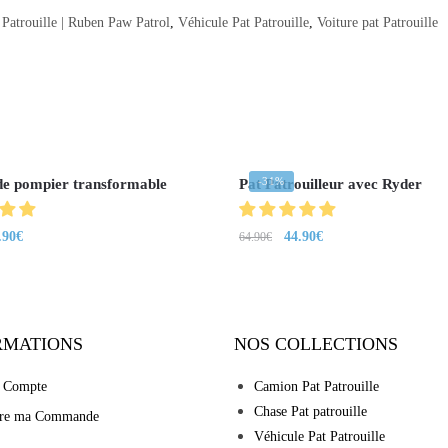
Patrouille | Ruben Paw Patrol
,
Véhicule Pat Patrouille
,
Voiture pat Patrouille
-31%
e pompier transformable
Pat Patrouilleur avec Ryder
.90
€
44.90
€
64.90
€
RMATIONS
NOS COLLECTIONS
 Compte
Camion Pat Patrouille
Chase Pat patrouille
vre ma Commande
Véhicule Pat Patrouille