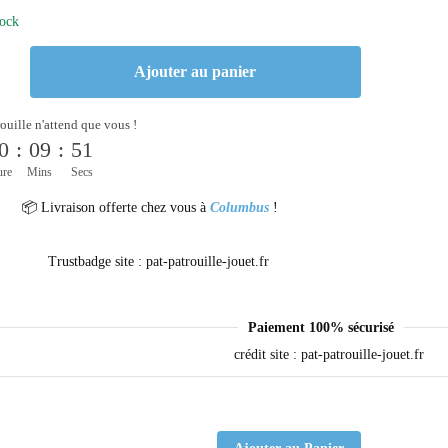
tock
Ajouter au panier
rouille n'attend que vous !
0
:
09
:
51
ure
Mins
Secs
📦 Livraison offerte chez vous à
Columbus
!
Paiement 100% sécurisé