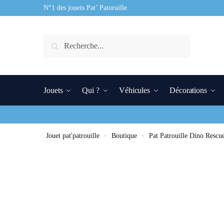
N°1 des jouets Pat’ Patoruille
Recherche
Jouets
Qui ?
Véhicules
Décorations
Jouet pat'patrouille
»
Boutique
»
Pat Patrouille Dino Rescu