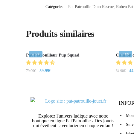
Catégories :
Pat Patrouille Dino Rescue
,
Ruben Pat 
Produits similaires
-25%
-31%
Pat Patrouilleur Pup Squad
Camion d
59.99
€
44
79.99
€
64.90
€
INFO
Explorez l'univers ludique avec notre
Mon
boutique en ligne Pat'Patrouille - Des jouets
Sui
qui éveillent l'aventurier en chaque enfant!
Blog