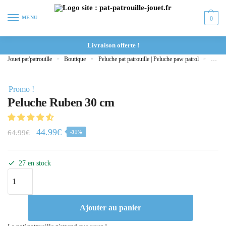
MENU
0
Livraison offerte !
Jouet pat'patrouille
»
Boutique
»
Peluche pat patrouille | Peluche paw patrol
»
Peluc
Promo !
Peluche Ruben 30 cm
44.99
€
64.99
€
-31%
27 en stock
Ajouter au panier