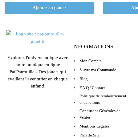
Ajouter au panier
Ajo
INFORMATIONS
Explorez l'univers ludique avec
Mon Compte
notre boutique en ligne
Suivre ma Commande
Pat'Patrouille - Des jouets qui
éveillent l'aventurier en chaque
Blog
enfant!
F.A.Q / Contact
Politique de remboursement
et de retours
Conditions Générales de
Ventes
Mentions Légales
Plan du Site