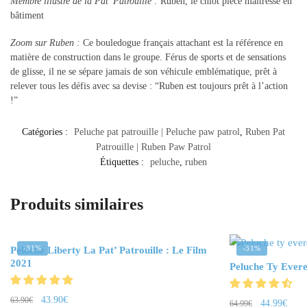
Membre illustre de la Pat’ Patrouille :
Ruben, le chiot pièce maitresse en
bâtiment
Zoom sur Ruben :
Ce bouledogue français attachant est la référence en
matière de construction dans le groupe. Férus de sports et de sensations
de glisse, il ne se sépare jamais de son véhicule emblématique, prêt à
relever tous les défis avec sa devise : “Ruben est toujours prêt à l’action
!”
Catégories :
Peluche pat patrouille | Peluche paw patrol
,
Ruben Pat
Patrouille | Ruben Paw Patrol
Étiquettes :
peluche
,
ruben
Produits similaires
-31%
-31%
Peluche Liberty La Pat’ Patrouille : Le Film
2021
Peluche Ty Evere
43.90
€
63.90
€
44.99
€
64.99
€