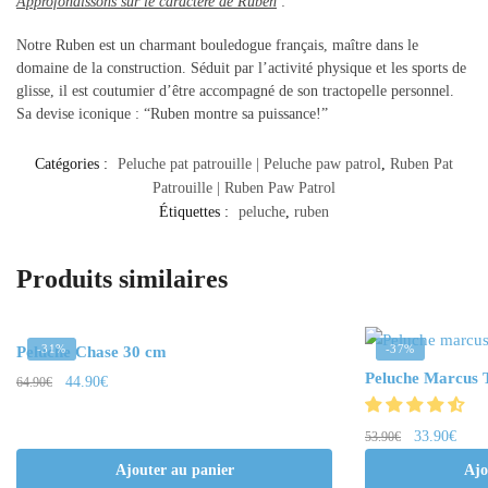
Approfondissons sur le caractère de Ruben
:
Notre Ruben est un charmant bouledogue français, maître dans le
domaine de la construction. Séduit par l’activité physique et les sports de
glisse, il est coutumier d’être accompagné de son tractopelle personnel.
Sa devise iconique : “Ruben montre sa puissance!”
Catégories :
Peluche pat patrouille | Peluche paw patrol
,
Ruben Pat
Patrouille | Ruben Paw Patrol
Étiquettes :
peluche
,
ruben
Produits similaires
-31%
-37%
Peluche Chase 30 cm
Peluche Marcus 
44.90
€
64.90
€
33.90
€
53.90
€
Ajouter au panier
Ajo