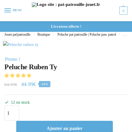
MENU
0
Livraison offerte !
Jouet pat'patrouille
»
Boutique
»
Peluche pat patrouille | Peluche paw patrol
»
Peluc
Promo !
Peluche Ruben Ty
44.99
€
64.99
€
-31%
12 en stock
Ajouter au panier