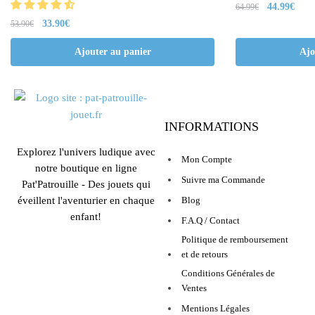
44.99
€
64.99
€
33.90
€
53.90
€
Ajouter au panier
Ajo
INFORMATIONS
Explorez l'univers ludique avec
Mon Compte
notre boutique en ligne
Suivre ma Commande
Pat'Patrouille - Des jouets qui
éveillent l'aventurier en chaque
Blog
enfant!
F.A.Q / Contact
Politique de remboursement
et de retours
Conditions Générales de
Ventes
Mentions Légales