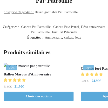
Pat’ Patrouille
Catégorie de produit
:
Bassin gonflable Pat’ Patrouille
Catégories :
Cadeau Pat Patrouille | Cadeau Paw Patrol
,
Déco anniversaire
Pat Patrouille
,
Jeux Pat Patrouille
Étiquettes :
Anniversaire
,
cadeau
,
jeux
Produits similaires
-39%
-21%
Chateau fort Res
Ballon Marcus d’Anniversaire
74.90
€
94.90
€
31.90
€
51.90
€
Choix des options
Ajo