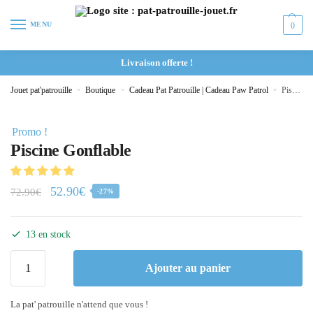
MENU
0
Livraison offerte !
Jouet pat'patrouille
»
Boutique
»
Cadeau Pat Patrouille | Cadeau Paw Patrol
»
Piscine Gonflable
Promo !
Piscine Gonflable
52.90
€
72.90
€
-27%
13 en stock
Ajouter au panier
La pat' patrouille n'attend que vous !