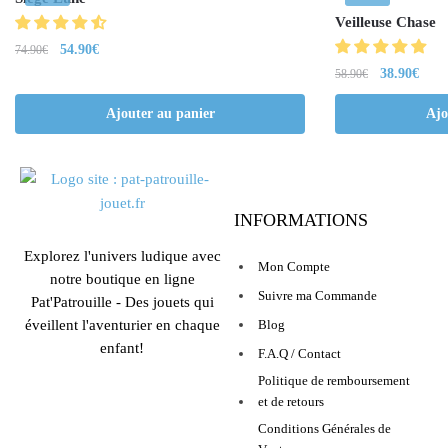
Veilleuse Chase
54.90
€
74.90
€
38.90
€
58.90
€
Ajouter au panier
Ajo
INFORMATIONS
Explorez l'univers ludique avec
Mon Compte
notre boutique en ligne
Suivre ma Commande
Pat'Patrouille - Des jouets qui
éveillent l'aventurier en chaque
Blog
enfant!
F.A.Q / Contact
Politique de remboursement
et de retours
Conditions Générales de