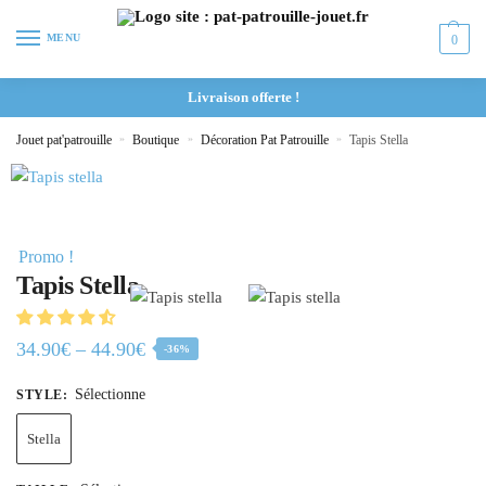
MENU
0
Livraison offerte !
Jouet pat'patrouille
»
Boutique
»
Décoration Pat Patrouille
»
Tapis Stella
Promo !
Tapis Stella
34.90
€
–
44.90
€
-36%
Sélectionne
STYLE
:
Stella