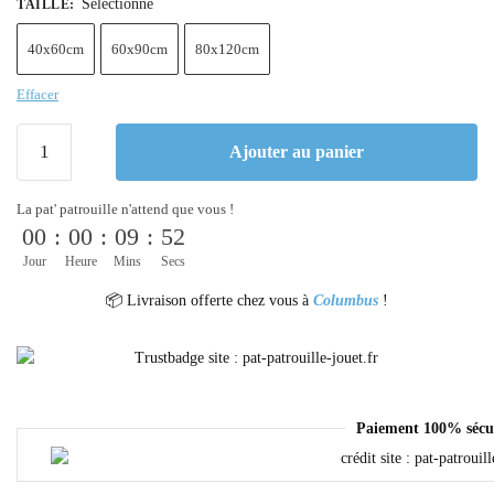
Sélectionne
TAILLE
:
40x60cm
60x90cm
80x120cm
Effacer
Ajouter au panier
La pat' patrouille n'attend que vous !
00
:
00
:
09
:
52
Jour
Heure
Mins
Secs
📦 Livraison offerte chez vous à
Columbus
!
Paiement 100% sécu