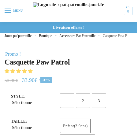
MENU
0
Livraison offerte !
Jouet pat'patrouille
»
Boutique
»
Accessoire Pat Patrouille
»
Casquette Paw Patrol
Promo !
Casquette Paw Patrol
33.90
€
53.90
€
-37%
STYLE
:
1
2
3
Sélectionne
TAILLE
:
Enfant(2-9ans)
Sélectionne