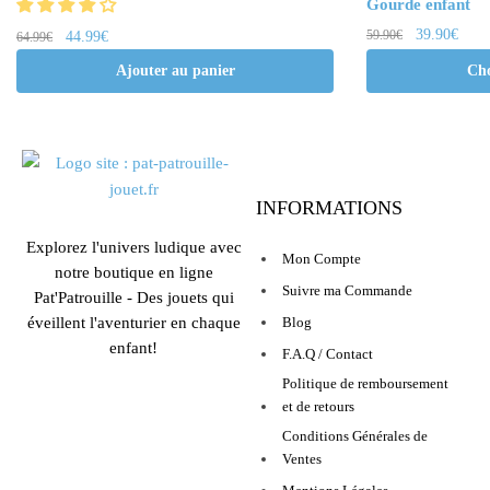
Gourde enfant
39.90
€
59.90
€
44.99
€
64.99
€
Ajouter au panier
Cho
INFORMATIONS
Explorez l'univers ludique avec
Mon Compte
notre boutique en ligne
Suivre ma Commande
Pat'Patrouille - Des jouets qui
éveillent l'aventurier en chaque
Blog
enfant!
F.A.Q / Contact
Politique de remboursement
et de retours
Conditions Générales de
Ventes