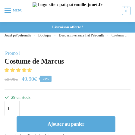
MENU
0
Livraison offerte !
Jouet pat'patrouille
»
Boutique
»
Déco anniversaire Pat Patrouille
»
Costume de Marcus
Promo !
Costume de Marcus
49.90
€
69.90
€
-29%
29 en stock
Ajouter au panier