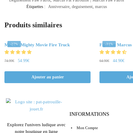
Déguisement Paw Patrol
,
Marcus Pat Patrouille | Marcus Paw Patrol
Étiquettes :
Anniversaire
,
deguisement
,
marcus
Produits similaires
-27%
-31%
Marcus Mighty Movie Fire Truck
Figurine Marcus
54.99
€
44.90
€
74.99
€
64.90
€
Ajouter au panier
Ajo
INFORMATIONS
Explorez l'univers ludique avec
Mon Compte
notre boutique en ligne