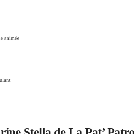
ie animée
oulant
rine Stella de La Pat’ Patro