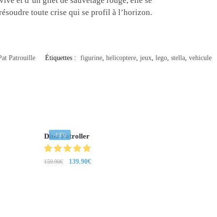
 vive et d’un gilet de sauvetage rouge, elle se
ésoudre toute crise qui se profil à l’horizon.
at Patrouille
Étiquettes :
figurine
,
helicoptere
,
jeux
,
lego
,
stella
,
vehicule
-13%
Dino Patroller
139.90
€
159.90
€
LEURS AVIS