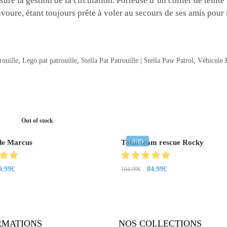
ssure la gestion de la circulation. Porteuse d’un collier de teinte
avoure, étant toujours prête à voler au secours de ses amis pour r
rouille
,
Lego pat patrouille
,
Stella Pat Patrouille | Stella Paw Patrol
,
Véhicule P
Out of stock
-19%
de Marcus
Total team rescue Rocky
9.99
€
84.99
€
104.99
€
RMATIONS
NOS COLLECTIONS