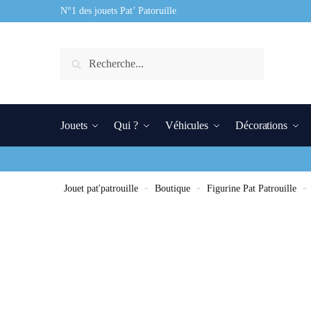
N°1 des jouets Pat’ Patoruille
Recherche
Jouets
Qui ?
Véhicules
Décorations
Jouet pat'patrouille
»
Boutique
»
Figurine Pat Patrouille
»