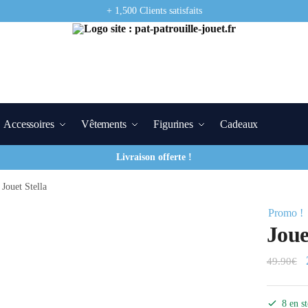
+ 1,500 Clients satisfaits
Accessoires
Vêtements
Figurines
Cadeaux
Livraison offerte !
Jouet Stella
Promo !
Joue
49.90
€
8 en s