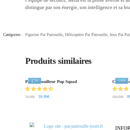
l’équipe de secours, Stella est la pilote avertie et a
distingue par son énergie, son intelligence et sa br
Catégories :
Figurine Pat Patrouille
,
Hélicoptère Pat Patrouille
,
Jeux Pat Pat
Produits similaires
-25%
-18%
Pat Patrouilleur Pup Squad
Camion 
59.99
€
8
79.99
€
109.99
€
INFO