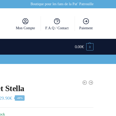
Boutique pour les fans de la Pat’ Patrouille
Mon Compte
F.A.Q / Contact
Paiement
0.00
€
0
t Stella
29.90
€
-40%
tock