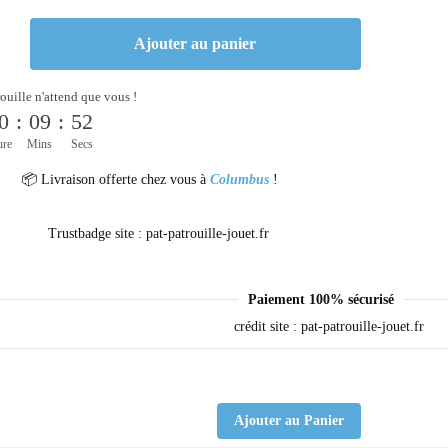
Ajouter au panier
rouille n'attend que vous !
0
:
09
:
52
ure
Mins
Secs
📦 Livraison offerte chez vous à
Columbus
!
Paiement 100% sécurisé
Ajouter au Panier