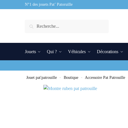
N°1 des jouets Pat’ Patoruille
Recherche
Jouets
Qui ?
Véhicules
Décorations
Jouet pat'patrouille
»
Boutique
»
Accessoire Pat Patrouille