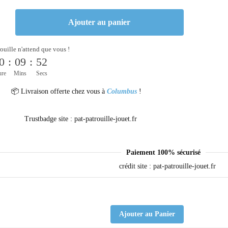
Ajouter au panier
rouille n'attend que vous !
0
:
09
:
51
ure
Mins
Secs
📦 Livraison offerte chez vous à
Columbus
!
Paiement 100% sécurisé
Ajouter au Panier