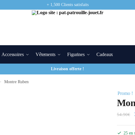
+ 1,500 Clients satisfaits
Accessoires
Vêtements
Figurines
Cadeaux
Livraison offerte !
»
Montre Ruben
Promo !
Mon
54.90
€
25 en 