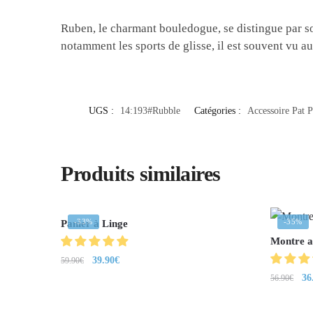
Ruben, le charmant bouledogue, se distingue par son
notamment les sports de glisse, il est souvent vu 
UGS :
14:193#Rubble
Catégories :
Accessoire Pat P
Produits similaires
-33%
-35%
Panier à Linge
Montre a
39.90
€
59.90
€
36
56.90
€