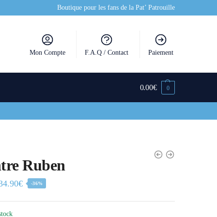
Boutique pour les fans de la Pat’ Patrouille
Mon Compte
F.A.Q / Contact
Paiement
0.00
€
0
tre Ruben
34.90
€
-36%
stock