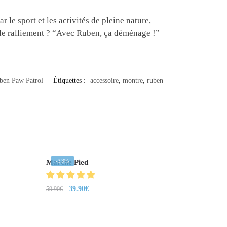
le sport et les activités de pleine nature,
i de ralliement ? “Avec Ruben, ça déménage !”
uben Paw Patrol
Étiquettes :
accessoire
,
montre
,
ruben
-33%
Marche Pied
39.90
€
59.90
€