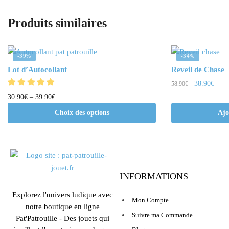
Produits similaires
-39%
-34%
Lot d’Autocollant
Reveil de Chase
38.90
€
58.90
€
30.90
€
–
39.90
€
Choix des options
Ajo
INFORMATIONS
Explorez l'univers ludique avec
Mon Compte
notre boutique en ligne
Suivre ma Commande
Pat'Patrouille - Des jouets qui