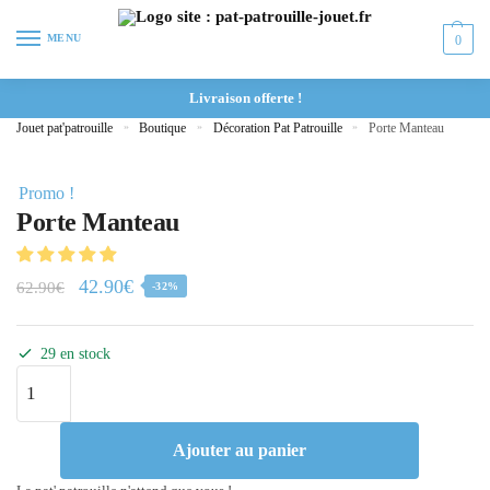
MENU
0
Livraison offerte !
Jouet pat'patrouille
»
Boutique
»
Décoration Pat Patrouille
»
Porte Manteau
Promo !
Porte Manteau
42.90
€
62.90
€
-32%
29 en stock
Ajouter au panier