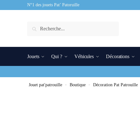
N°1 des jouets Pat’ Patoruille
Recherche
Jouets
Qui ?
Véhicules
Décorations
Jouet pat'patrouille
»
Boutique
»
Décoration Pat Patrouille