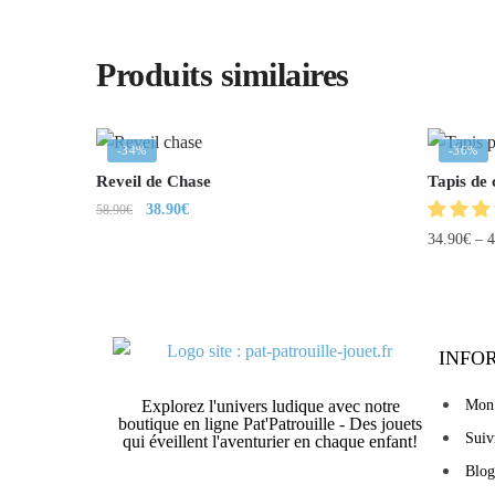
Produits similaires
-34%
-36%
Reveil de Chase
Tapis de
38.90
€
58.90
€
34.90
€
–
4
INFO
Explorez l'univers ludique avec notre
Mon
boutique en ligne Pat'Patrouille - Des jouets
Sui
qui éveillent l'aventurier en chaque enfant!
Blog