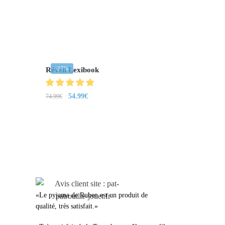
-27%
Réveil Lexibook
54.99
€
74.99
€
LEURS AVIS
«Le pyjama de Ruben est un produit de
qualité, très satisfait.»