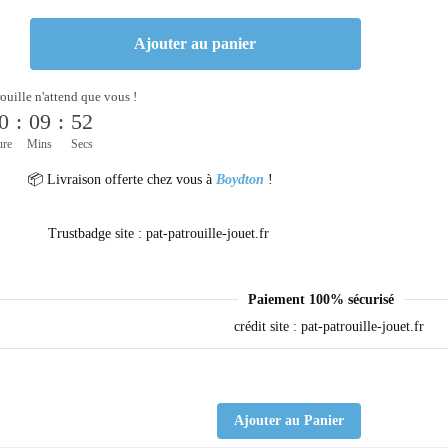
Ajouter au panier
rouille n'attend que vous !
0
:
09
:
52
ure
Mins
Secs
📦 Livraison offerte chez vous à
Boydton
!
Paiement 100% sécurisé
Ajouter au Panier