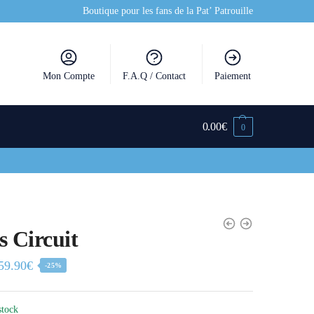
Boutique pour les fans de la Pat’ Patrouille
Mon Compte
F.A.Q / Contact
Paiement
0.00
€
0
s Circuit
59.90
€
-25%
stock