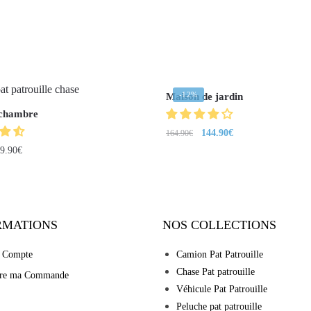
-12%
Maison de jardin
 chambre
144.90
€
164.90
€
9.90
€
RMATIONS
NOS COLLECTIONS
 Compte
Camion Pat Patrouille
Chase Pat patrouille
vre ma Commande
Véhicule Pat Patrouille
Peluche pat patrouille