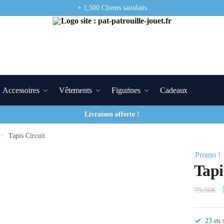
+ 1,500 Clients satisfaits
Accessoires
Vêtements
Figurines
Cadeaux
Livraison offerte !
»
Tapis Circuit
Promo !
Tapi
79.90
€
23 en 