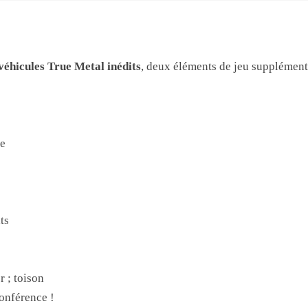
véhicules True Metal inédits
, deux éléments de jeu supplémenta
le
ts
 ; toison
onférence !