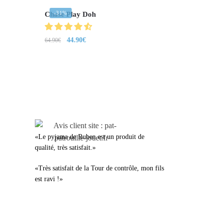
-31%
Chase Play Doh
44.90
€
64.90
€
LEURS AVIS
«Le pyjama de Ruben est un produit de
qualité, très satisfait.»
«Très satisfait de la Tour de contrôle, mon fils
est ravi !»