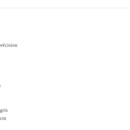
précision
e
gris
 cm