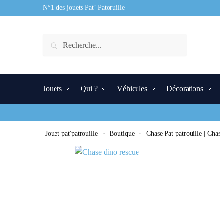
N°1 des jouets Pat’ Patoruille
Recherche
Jouets
Qui ?
Véhicules
Décorations
Jouet pat'patrouille
»
Boutique
»
Chase Pat patrouille | Cha