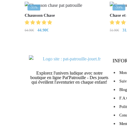
-31%
-39%
Chausson Chase
Chase et 
44.90
€
31
64.90
€
51.90
€
INFO
Explorez l'univers ludique avec notre
Mon
boutique en ligne Pat'Patrouille - Des jouets
Sui
qui éveillent l'aventurier en chaque enfant!
Blog
F.A.
Poli
Cond
Ment