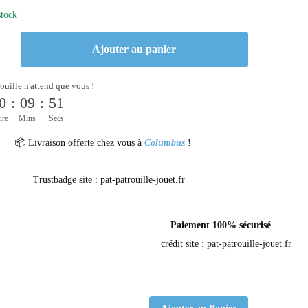
stock
Ajouter au panier
rouille n'attend que vous !
0
:
09
:
51
ure
Mins
Secs
📦 Livraison offerte chez vous à
Columbus
!
Paiement 100% sécurisé