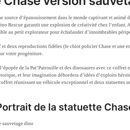
e Chase version sauveta
 source d’épanouissement dans le monde captivant et animé de 
ino Rescue garantit une explosion de créativité chez l’enfant. A
sible au petit explorateur pour échafauder d’innombrables péripé
f et deux reproductions fidèles (le chiot policier Chase et une 
ur votre progéniture.
 l’épopée de la Pat’Patrouille et des dinosaures avec ce coffret
storique, et leur imagination débordera d’idées d’exploits héro
e coffret réunissant un véhicule exceptionnel et deux statuettes
Portrait de la statuette Chas
e sauvetage dino