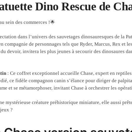
atuette Dino Rescue de Ch
 au sein des commerces !🌟
tation dans l’univers des sauvetages dinosauresques de la Pat’
e en compagnie de personnages tels que Ryder, Marcus, Rex et l
du devoir, invitera les plus jeunes à secourir des dinosaures da
tin
: Ce coffret exceptionnel accueille Chase, expert en reptiles 
dédié, ce fidèle compagnon canin s’élance pour diriger de palpit
e et se métamorphoser, invitant Chase à orchestrer les opérat
e mystérieuse créature préhistorique miniature, elle aussi prêt
 jeux ?