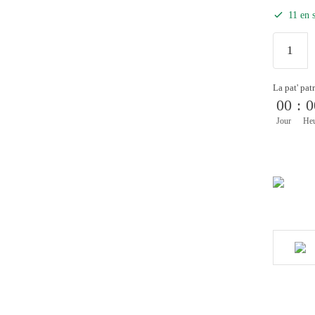
11 en 
La pat' pat
00
:
0
Jour
He