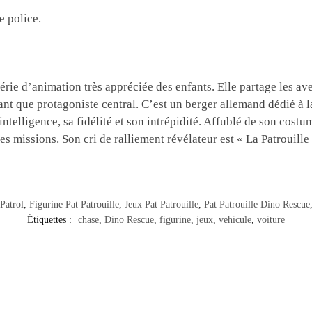
de police.
 série d’animation très appréciée des enfants. Elle partage les a
tant que protagoniste central. C’est un berger allemand dédié à l
ntelligence, sa fidélité et son intrépidité. Affublé de son costu
missions. Son cri de ralliement révélateur est « La Patrouille v
Patrol
,
Figurine Pat Patrouille
,
Jeux Pat Patrouille
,
Pat Patrouille Dino Rescue
Étiquettes :
chase
,
Dino Rescue
,
figurine
,
jeux
,
vehicule
,
voiture