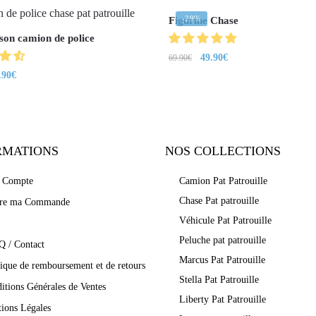
-29%
Figurine Chase
son camion de police
49.90
€
69.90
€
.90
€
RMATIONS
NOS COLLECTIONS
 Compte
Camion Pat Patrouille
Chase Pat patrouille
vre ma Commande
Véhicule Pat Patrouille
Peluche pat patrouille
Q / Contact
Marcus Pat Patrouille
tique de remboursement et de retours
Stella Pat Patrouille
itions Générales de Ventes
Liberty Pat Patrouille
ions Légales