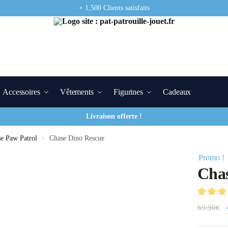
+ 1,500 Clients satisfaits
Accessoires
Vêtements
Figurines
Cadeaux
Livraison offerte !
se Paw Patrol
»
Chase Dino Rescue
Promo !
Chas
69.90
€