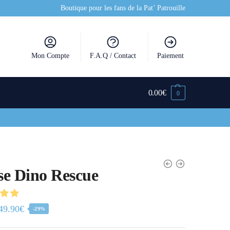
Boutique pour les fans de la Pat’ Patrouille
Mon Compte
F.A.Q / Contact
Paiement
0.00
€
0
e Dino Rescue
49.90
€
-29%