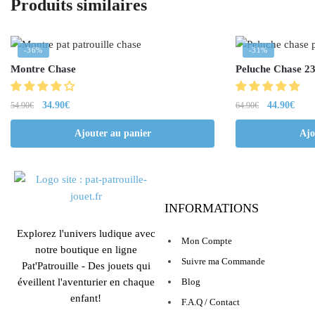
Produits similaires
-36%
-31%
Montre Chase
Peluche Chase 2
34.90
€
44.90
€
54.90
€
64.90
€
Ajouter au panier
Ajo
INFORMATIONS
Explorez l'univers ludique avec
Mon Compte
notre boutique en ligne
Suivre ma Commande
Pat'Patrouille - Des jouets qui
éveillent l'aventurier en chaque
Blog
enfant!
F.A.Q / Contact