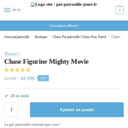
MENU
0
Livraison offerte !
Jouet pat'patrouille
»
Boutique
»
Chase Pat patrouille | Chase Paw Patrol
»
Chase Figurine Mighty Movie
Promo !
Chase Figurine Mighty Movie
44.99
€
64.99
€
-31%
20 en stock
Ajouter au panier
La pat' patrouille n'attend que vous !